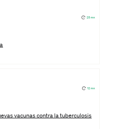
25 mn
ia
12 mn
uevas vacunas contra la tuberculosis