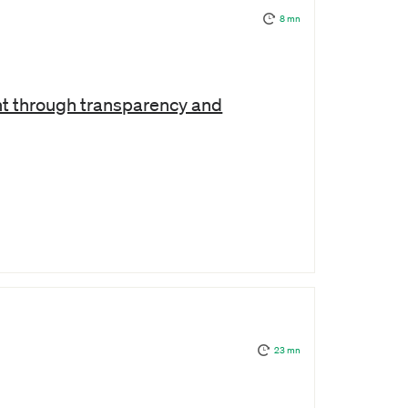
8 mn
t through transparency and
23 mn