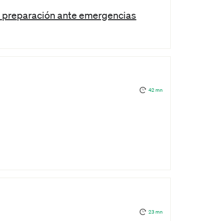
e preparación ante emergencias
42 mn
23 mn