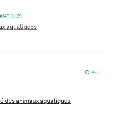
QUATIQUES
aux aquatiques
24 mn
nté des animaux aquatiques