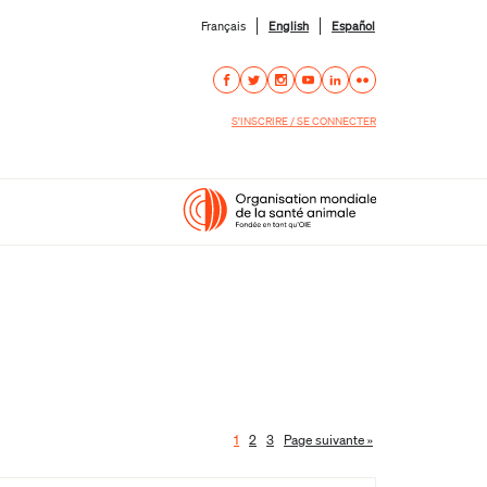
Français
English
Español
S'INSCRIRE / SE CONNECTER
1
2
3
Page suivante »