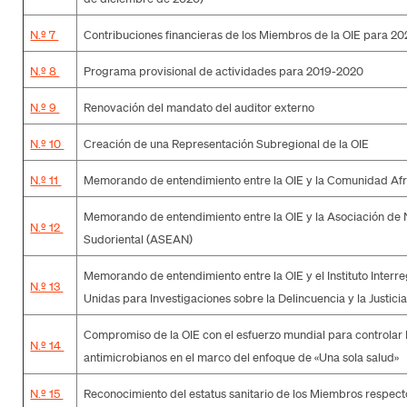
N.º 7
Contribuciones financieras de los Miembros de la OIE para 2
N.º 8
Programa provisional de actividades para 2019-2020
N.º 9
Renovación del mandato del auditor externo
N.º 10
Creación de una Representación Subregional de la OIE
N.º 11
Memorando de entendimiento entre la OIE y la Comunidad Afr
Memorando de entendimiento entre la OIE y la Asociación de 
N.º 12
Sudoriental (ASEAN)
Memorando de entendimiento entre la OIE y el Instituto Interr
N.º 13
Unidas para Investigaciones sobre la Delincuencia y la Justici
Compromiso de la OIE con el esfuerzo mundial para controlar la
N.º 14
antimicrobianos en el marco del enfoque de «Una sola salud»
N.º 15
Reconocimiento del estatus sanitario de los Miembros respecto