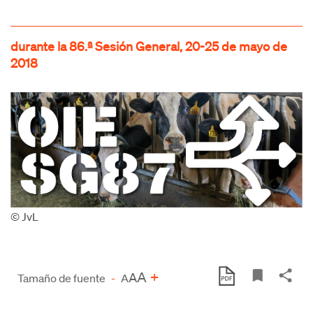
durante la 86.ª Sesión General, 20-25 de mayo de
2018
© JvL
A
+
A
Tamaño de fuente
-
A