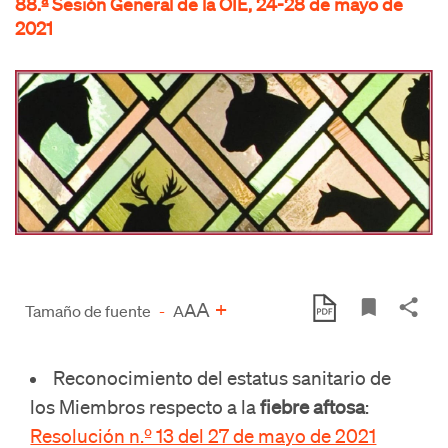
88.ª Sesión General de la OIE, 24-28 de mayo de
2021
A
+
A
Tamaño de fuente
-
A
Reconocimiento del estatus sanitario de
los Miembros respecto a la
fiebre aftosa
:
Resolución n.º 13 del 27 de mayo de 2021