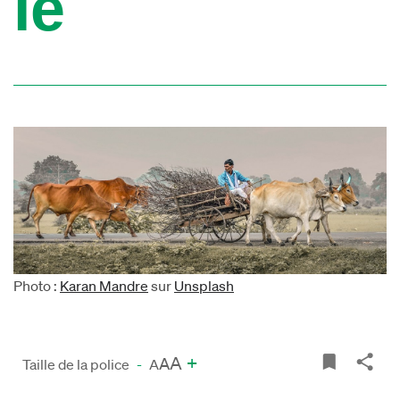
le
Photo :
Karan Mandre
sur
Unsplash
A
+
A
Taille de la police
-
A