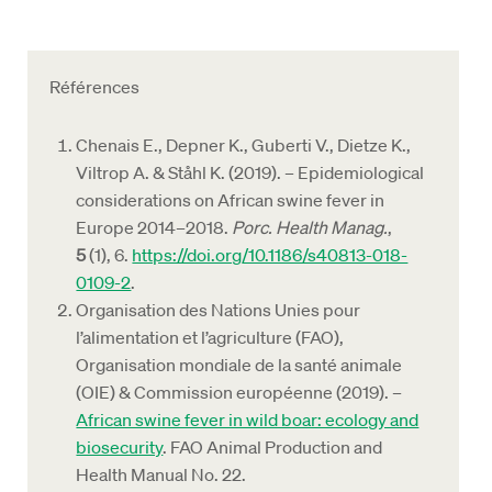
Références
Chenais E., Depner K., Guberti V., Dietze K.,
Viltrop A. & Ståhl K. (2019). – Epidemiological
considerations on African swine fever in
Europe 2014–2018.
Porc. Health Manag.
,
5
(1), 6.
https://doi.org/10.1186/s40813-018-
0109-2
.
Organisation des Nations Unies pour
l’alimentation et l’agriculture (FAO),
Organisation mondiale de la santé animale
(OIE) & Commission européenne (2019). –
African swine fever in wild boar: ecology and
biosecurity
. FAO Animal Production and
Health Manual No. 22.