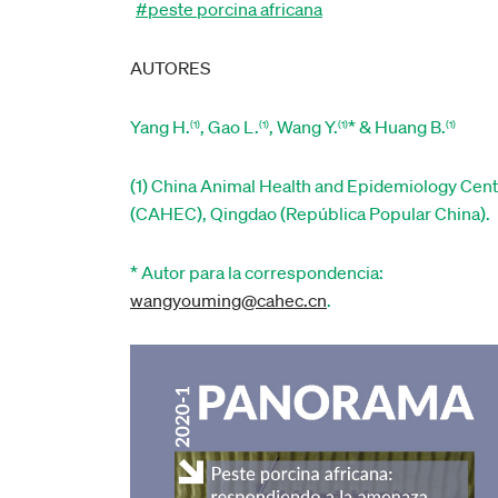
#peste porcina africana
AUTORES
Yang H.
, Gao L.
, Wang Y.
* & Huang B.
(1)
(1)
(1)
(1)
(1) China Animal Health and Epidemiology Cen
(CAHEC), Qingdao (República Popular China).
* Autor para la correspondencia:
wangyouming@cahec.cn
.