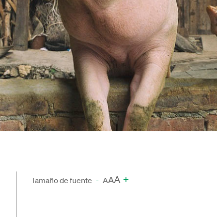
A
+
A
Tamaño de fuente
-
A