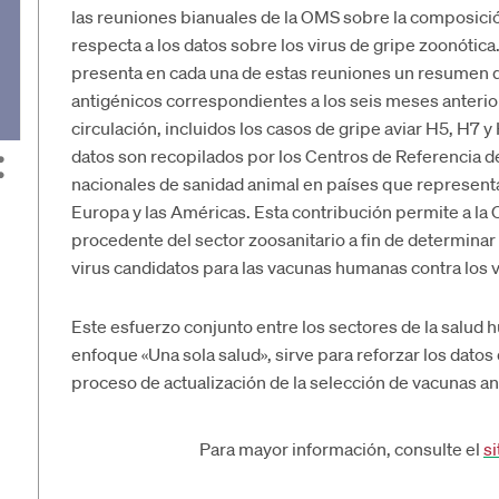
las reuniones bianuales de la OMS sobre la composición
respecta a los datos sobre los virus de gripe zoonótica
presenta en cada una de estas reuniones un resumen de
antigénicos correspondientes a los seis meses anterior
circulación, incluidos los casos de gripe aviar H5, H7 y
datos son recopilados por los Centros de Referencia de 
nacionales de sanidad animal en países que representan
Europa y las Américas. Esta contribución permite a la
procedente del sector zoosanitario a fin de determinar
virus candidatos para las vacunas humanas contra los 
Este esfuerzo conjunto entre los sectores de la salud h
enfoque «Una sola salud», sirve para reforzar los datos 
proceso de actualización de la selección de vacunas an
Para mayor información, consulte el
s