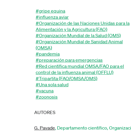
#gripe equina
#influenza aviar
#Organización de las Naciones Unidas para la
Alimentación y la Agricultura (FAO)
#Organización Mundial de la Salud (OMS)
#Organización Mundial de Sanidad Animal
(OMSA)
#pandemia
#preparación para emergencias
#Red científica mundial OMSA/FAO para el
control de la influenza animal (OFFLU)
#Tripartita (FAO/OMSA/OMS)
#Una sola salud
#vacuna
#zoonosis
AUTORES
G. Pavade
, Departamento científico, Organizac