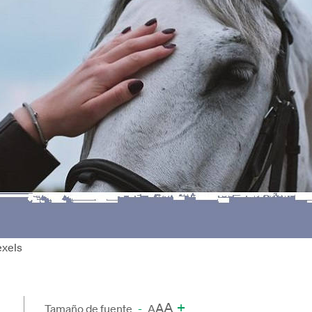
exels
A
+
A
Tamaño de fuente
-
A