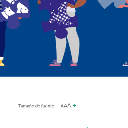
A
+
A
Tamaño de fuente
-
A