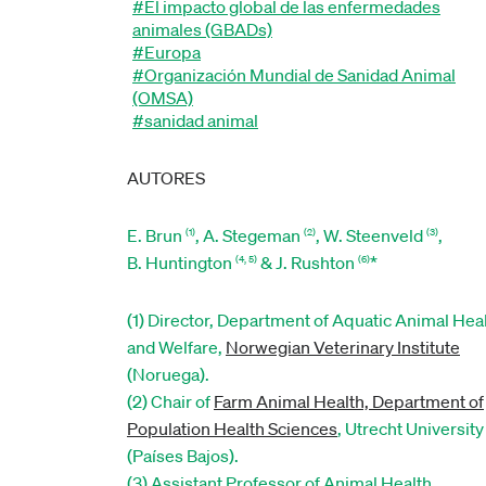
#El impacto global de las enfermedades
animales (GBADs)
#Europa
#Organización Mundial de Sanidad Animal
(OMSA)
#sanidad animal
AUTORES
E. Brun
, A. Stegeman
, W. Steenveld
,
(1)
(2)
(3)
B. Huntington
& J. Rushton
*
(4, 5)
(6)
(1) Director, Department of Aquatic Animal Hea
and Welfare,
Norwegian Veterinary Institute
(Noruega).
(2) Chair of
Farm Animal Health, Department of
Population Health Sciences
, Utrecht University
(Países Bajos).
(3) Assistant Professor of Animal Health