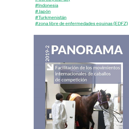
#Indonesia
#Japón
#Turkmenistán
#zona libre de enfermedades equinas (EDFZ)