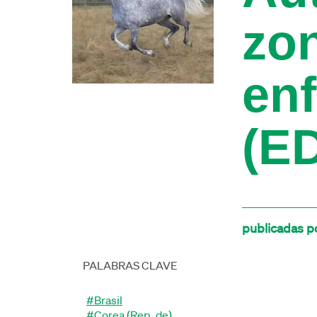
zon
en
(E
publicadas po
PALABRAS CLAVE
#Brasil
#Corea (Rep. de)