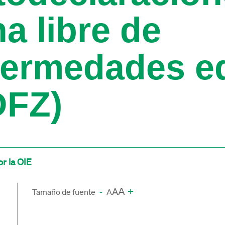
a libre de
fermedades e
DFZ)
r la OIE
A
+
A
Tamaño de fuente
-
A