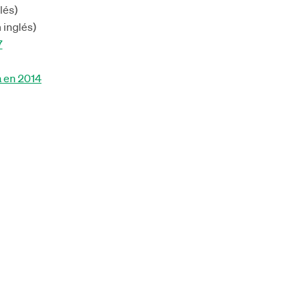
lés)
 inglés)
7
a en 2014