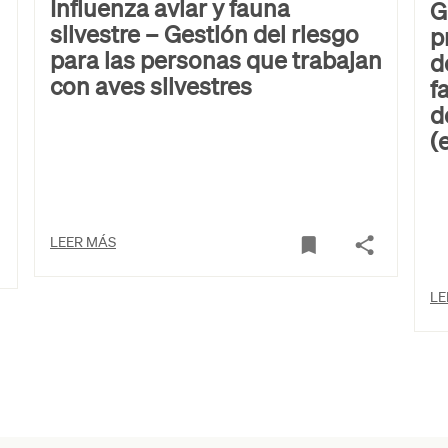
Influenza aviar y fauna
G
silvestre – Gestión del riesgo
p
para las personas que trabajan
d
con aves silvestres
f
d
(
LEER MÁS
LE