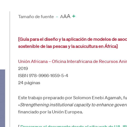
A
+
A
Tamaño de fuente
-
A
[Guía para el diseño y la aplicación de modelos de aso
sostenible de las pescas y la acuicultura en África]
Unión Africana – Oficina Interafricana de Recursos An
2019
ISBN 978-9966-1659-5-4
24 páginas
Este trabajo preparado por Solomon Enebi Agamah, fu
«
Strengthening institutional capacity to enhance govern
financiado por la Unión Europea.
[
Descargue el documento desde el sitio web de UA–I