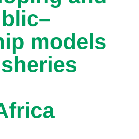
blic–
hip models
isheries
Africa