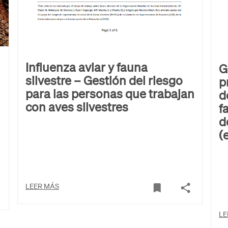
Influenza aviar y fauna
G
silvestre – Gestión del riesgo
p
para las personas que trabajan
d
con aves silvestres
f
d
(
LEER MÁS
LE