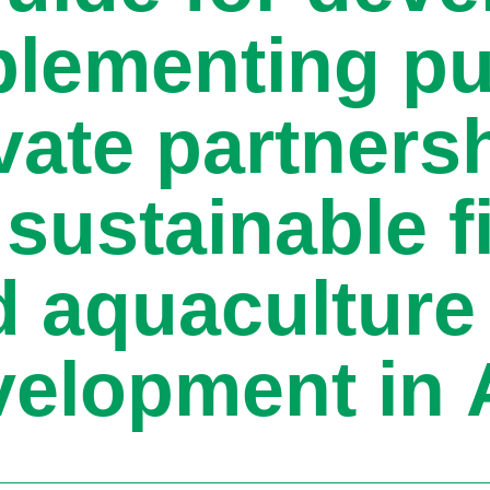
plementing pu
vate partners
 sustainable f
d aquaculture
elopment in 