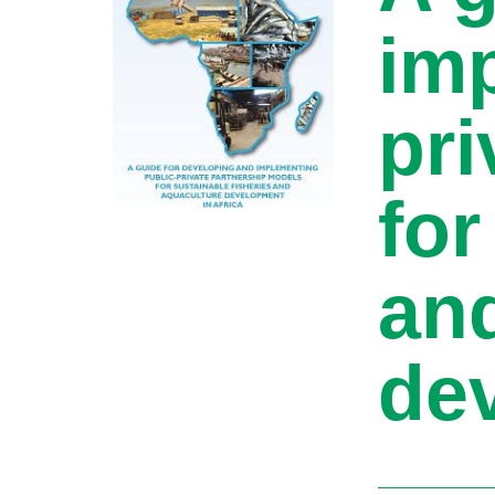
im
pri
for
an
dev