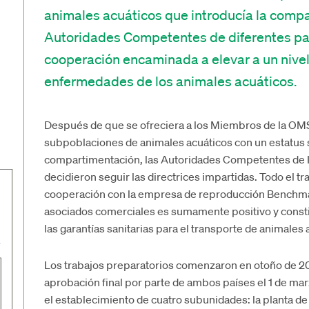
animales acuáticos
que
introducía
la
compa
A
utoridades
C
ompetentes
de
diferentes p
cooperación encaminada a
elevar a un nive
enfermedades de los animales acuáticos.
Después de que se ofreciera a los Miembros de la OMS
subpoblaciones de animales acuáticos con un estatus sa
compartimentación, las Autoridades Competentes de I
decidieron seguir las directrices impartidas. Todo el t
cooperación con la empresa de reproducción Benchmar
asociados comerciales es sumamente positivo y const
las garantías sanitarias para el transporte de animales 
Los trabajos preparatorios comenzaron en otoño de 2
aprobación final por parte de ambos países el 1 de ma
el establecimiento de cuatro subunidades: la planta de