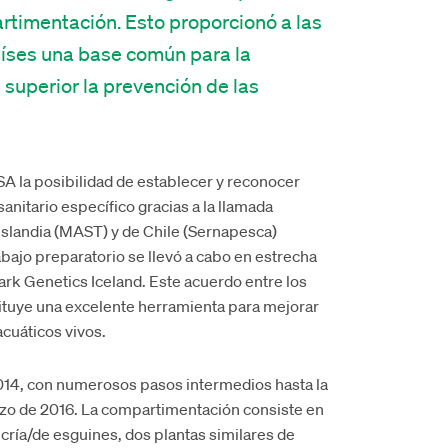
rtimentación
.
Esto proporcionó a las
aíses una base
común
para la
l superior
la prevención de las
A la posibilidad de establecer y reconocer
nitario específico gracias a la llamada
slandia (MAST) y de Chile (Sernapesca)
rabajo preparatorio se llevó a cabo en estrecha
k Genetics Iceland. Este acuerdo entre los
ituye una excelente herramienta para mejorar
acuáticos vivos.
014, con numerosos pasos intermedios hasta la
rzo de 2016. La compartimentación consiste en
 cría/de esguines, dos plantas similares de