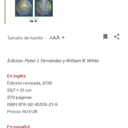
A
+
A
Tamaño de fuente
-
A
Edición: Peter J. Fernández y William R. White
En inglés
Edición revisada, 2016
29,7 x 21 cm
279 páginas
ISBN 978-92-95108-21-9
Precio: 60 EUR
En español