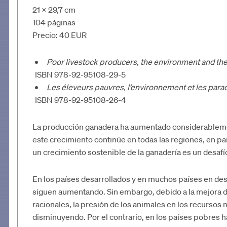
21 × 29,7 cm
104 páginas
Precio: 40 EUR
Poor livestock producers, the environment and th
ISBN 978-92-95108-29-5
Les éleveurs pauvres, l’environnement et les par
ISBN 978-92-95108-26-4
La producción ganadera ha aumentado considerablemen
este crecimiento continúe en todas las regiones, en par
un crecimiento sostenible de la ganadería es un desafí
En los países desarrollados y en muchos países en de
siguen aumentando. Sin embargo, debido a la mejora d
racionales, la presión de los animales en los recursos 
disminuyendo. Por el contrario, en los países pobres h