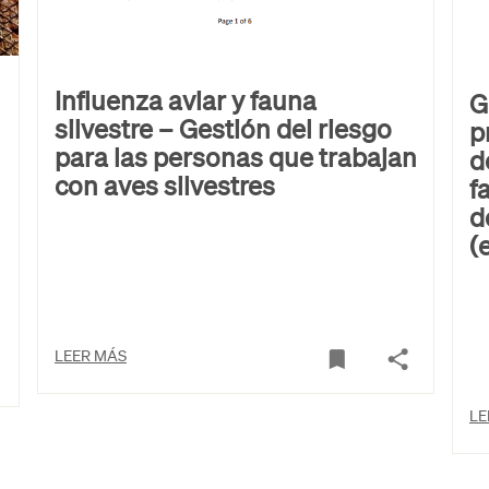
Influenza aviar y fauna
G
silvestre – Gestión del riesgo
p
para las personas que trabajan
d
con aves silvestres
f
d
(
LEER MÁS
LE