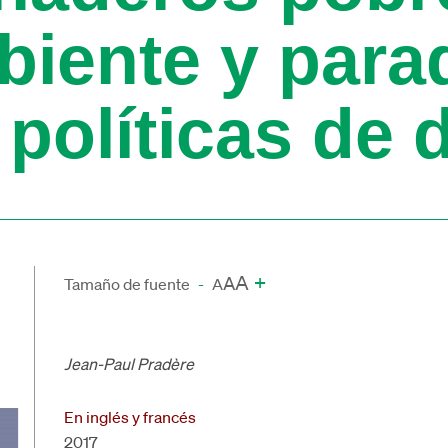
biente y para
 políticas de 
A
+
A
Tamaño de fuente
-
A
Jean-Paul Pradère
En inglés y francés
2017