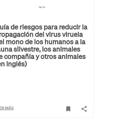
uía de riesgos para reducir la
ropagación del virus viruela
el mono de los humanos a la
auna silvestre, los animales
e compañía y otros animales
en inglés)
ER MÁS