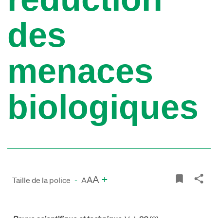
des
menaces
biologiques
A
+
A
Taille de la police
-
A