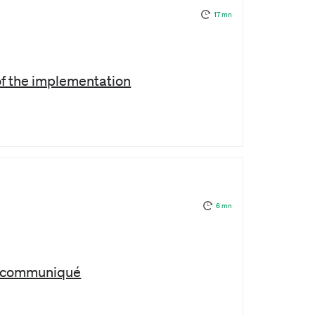
17 mn
of the implementation
6 mn
ce communiqué