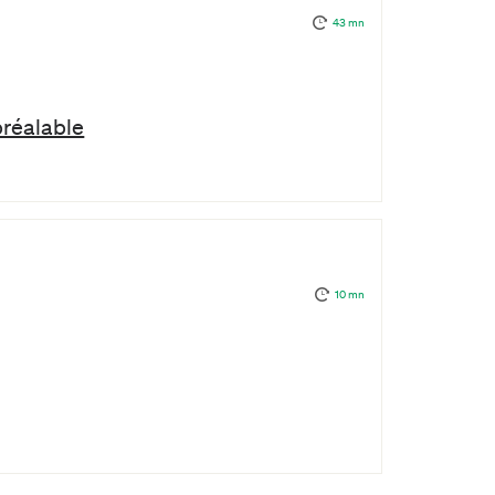
43 mn
préalable
10 mn