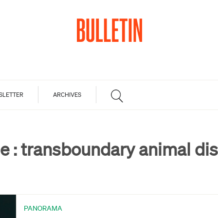
SLETTER
ARCHIVES
e :
transboundary animal di
PANORAMA