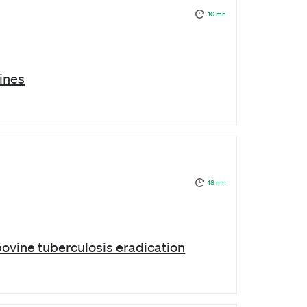
10 mn
vines
18 mn
 bovine tuberculosis eradication