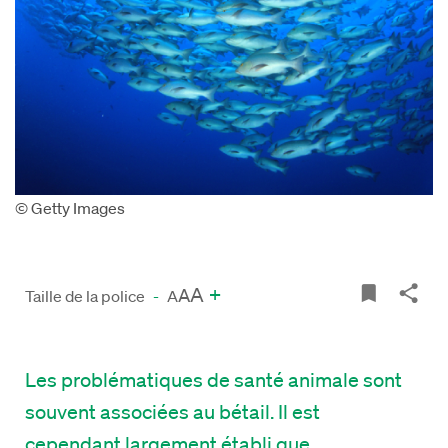
© Getty Images
A
+
A
Taille de la police
-
A
Les problématiques de santé a
nimale sont
souvent
associées
au bétail.
Il est
cependant
largement
établi
que