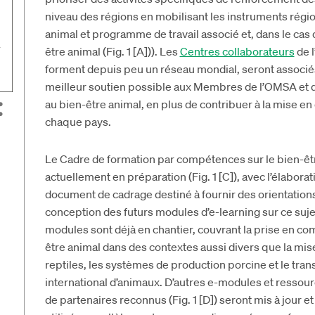
niveau des régions en mobilisant les instruments régio
animal et programme de travail associé et, dans le cas 
être animal (Fig. 1 [A])). Les
Centres collaborateurs
de l
forment depuis peu un réseau mondial, seront associés 
meilleur soutien possible aux Membres de l’OMSA et de
au bien-être animal, en plus de contribuer à la mise 
chaque pays.
Le Cadre de formation par compétences sur le bien-êt
actuellement en préparation (Fig. 1 [C]), avec l’élaborat
document de cadrage destiné à fournir des orientations
conception des futurs modules d’e-learning sur ce sujet
modules sont déjà en chantier, couvrant la prise en co
être animal dans des contextes aussi divers que la mis
reptiles, les systèmes de production porcine et le tran
international d’animaux. D’autres e-modules et resso
de partenaires reconnus (Fig. 1 [D]) seront mis à jour 