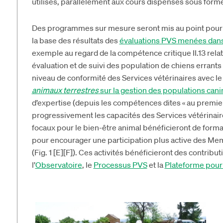
utilisés, parallèlement aux cours dispensés sous forme
Des programmes sur mesure seront mis au point pour 
la base des résultats des
évaluations PVS menées dans
exemple au regard de la compétence critique II.13 relati
évaluation et de suivi des population de chiens errants
niveau de conformité des Services vétérinaires avec l
animaux terrestres
sur la gestion des populations can
d’expertise (depuis les compétences dites « au premier 
progressivement les capacités des Services vétérinair
focaux pour le bien-être animal bénéficieront de forma
pour encourager une participation plus active des M
(Fig. 1 [E][F]). Ces activités bénéficieront des contribut
l’
Observatoire
, le
Processus PVS
et la
Plateforme pour 