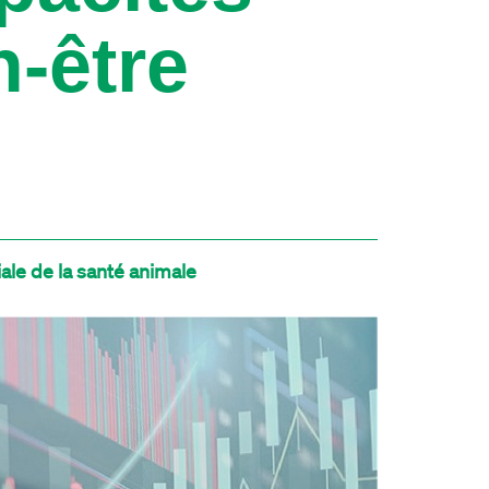
n-être
ale de la santé animale