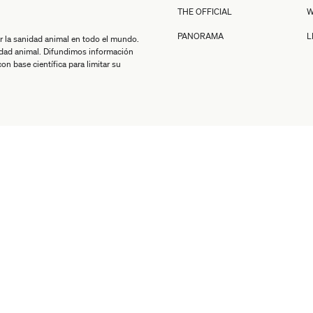
THE OFFICIAL
W
PANORAMA
L
r la sanidad animal en todo el mundo.
idad animal. Difundimos información
n base científica para limitar su