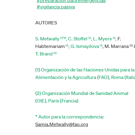
#preparación para emergencias
#vigilancia pasiva
AUTORES
S. Metwally
, C. Stoffel
, L. Myers
,
F.
(1)*#
(1)
(1)
Habtemariam
, G. Ismayilova
, M. Marrana
(
1)
(1)
(2)
T. Brand
(2)
(1) Organización de las Naciones Unidas para la
Alimentación y la Agricultura (FAO), Roma (Itali
(2) Organización Mundial de Sanidad Animal
(OIE), París (Francia)
* Autor para la correspondencia:
Samia.Metwally@fao.org