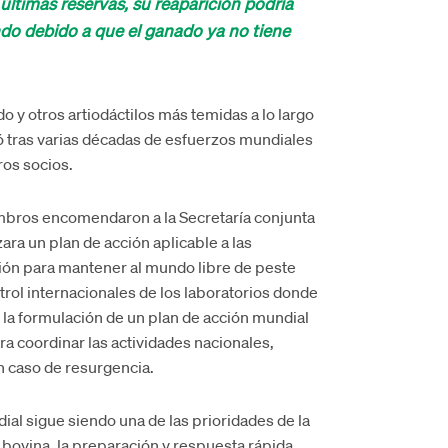
 últimas reservas, su reaparición podría
do debido a que el ganado ya no tiene
 y otros artiodáctilos más temidas a lo largo
gró tras varias décadas de esfuerzos mundiales
ros socios.
iembros encomendaron a la Secretaría conjunta
ra un plan de acción aplicable a las
ción para mantener al mundo libre de peste
ntrol internacionales de los laboratorios donde
e la formulación de un plan de acción mundial
ra coordinar las actividades nacionales,
n caso de resurgencia.
ial sigue siendo una de las prioridades de la
 bovina, la preparación y respuesta rápida