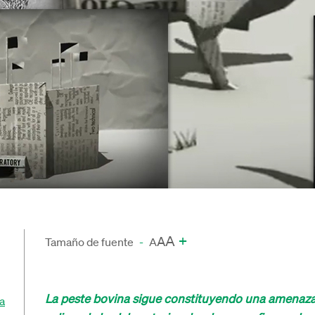
A
+
A
Tamaño de fuente
-
A
La peste bovina sigue constituyendo una amenaza p
a