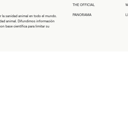
THE OFFICIAL
W
PANORAMA
L
r la sanidad animal en todo el mundo.
idad animal. Difundimos información
n base científica para limitar su