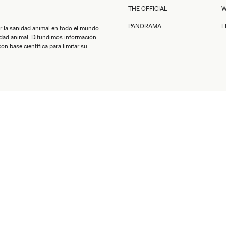
THE OFFICIAL
W
PANORAMA
L
r la sanidad animal en todo el mundo.
idad animal. Difundimos información
n base científica para limitar su