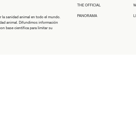
THE OFFICIAL
W
PANORAMA
L
r la sanidad animal en todo el mundo.
idad animal. Difundimos información
n base científica para limitar su